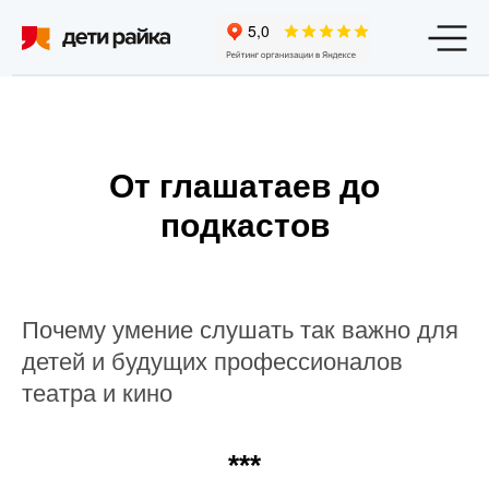
Филиалы
Программы и цены
О студии
От
От глашатаев до
подкастов
Афиша
Мерч
Блог
Работа в студии
Аренда залов
Конт
Почему умение слушать так важно для
детей и будущих профессионалов
театра и кино
***