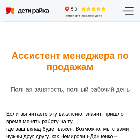
Филиалы
Программы и цены
О студии
От
Ассистент менеджера по
продажам
Афиша
Мерч
Блог
Работа в студии
Аренда залов
Конт
Полная занятость, полный рабочий день
Если вы читаете эту вакансию, значит, пришло
время менять работу на ту,
где ваш вклад будет важен. Возможно, мы с вами
нужны друг другу, как Немирович-Данченко –