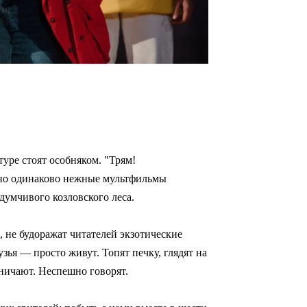
туре стоят особняком. "Трям!
, но одинаково нежные мультфильмы
думчивого козловского леса.
, не будоражат читателей экзотические
ья — просто живут. Топят печку, глядят на
ничают. Неспешно говорят.