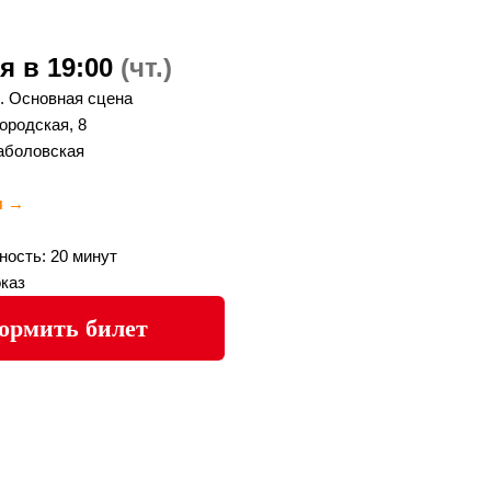
я в 19:00
(чт.)
. Основная сцена
Городская, 8
аболовская
я →
ость: 20 минут
каз
ормить билет