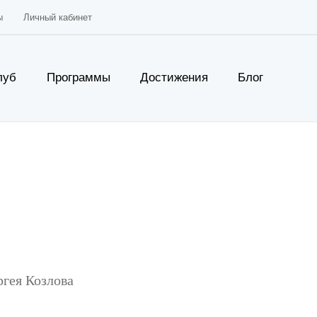
ы
Личный кабинет
луб
Программы
Достижения
Блог
ргея Козлова