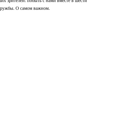
их зрителей: побыть с нами вместе в шести
 дружбы. О самом важном.