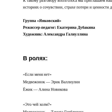
К такому разговору вполголоса мы приглашаем наш
историях о сочувствии, страхе потери и ценности
Группа «Янковский»
Режиссер-педагог: Екатерина Дубакина
Художник: Александра Галиуллина
В ролях:
«Если меня нет»
Медвежонок — Эрик Валлиулин
Ёжик — Алина Новикова
«Это чей холм?»
Медвежонок — Тамара Горбаченко